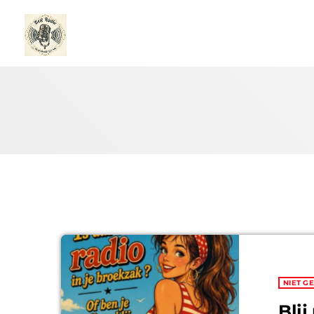
NIET G
Blij