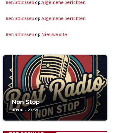
Ben Stinissen
op
Algemene berichten
Non Stop
Ben Stinissen
op
Algemene berichten
THE BEST HITS NON STOP
00:00 - 18:00
Ben Stinissen
op
Nieuwe site
Toen Show
GEPRESENTEERD DOOR BEN STINISSEN
18:00 - 20:00
Non Stop
00:00 - 23:59