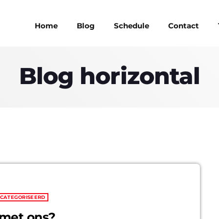
Home
Blog
Schedule
Contact
Blog horizontal
MAGAZINE
BLOG GRI
MAGAZINE
BLOG GRI
SPEAKERS
BLOG GRI
SPEAKERS
BLOG GRI
BLOG HOR
BLOG HOR
ECATEGORISEERD
BLOG MA
 met ons?