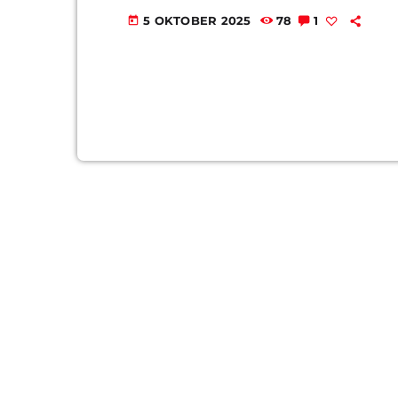
5 OKTOBER 2025
78
1
today