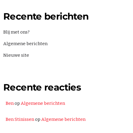
even
SONRY
Recente berichten
SIDEBAR
SIDEBAR
Blij met ons?
5
EBAR
Algemene berichten
EBAR
Nieuwe site
orieën
goriseerd
Recente reacties
NG SHOWS
Ben
op
Algemene berichten
Non Stop
Ben Stinissen
op
Algemene berichten
THE BEST HITS NON STOP
00:00 - 23:59