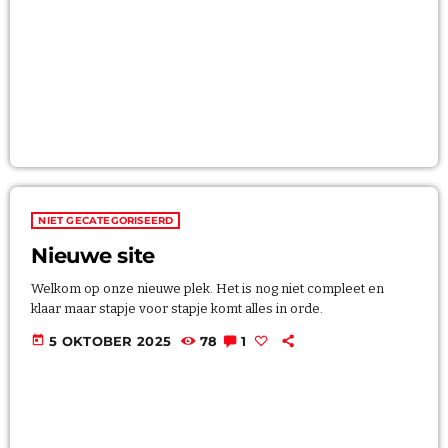
Niet gecategoriseerd
UPCOMING SHOWS
Non Stop
THE BEST HITS NON STOP
00:00 - 23:59
NIET GECATEGORISEERD
Non Stop
Nieuwe site
THE BEST HITS NON STOP
00:00 - 18:00
Welkom op onze nieuwe plek. Het is nog niet compleet en
klaar maar stapje voor stapje komt alles in orde.
Toen Show
GEPRESENTEERD DOOR BEN STINISSEN
today
5 OKTOBER 2025
78
1
18:00 - 20:00