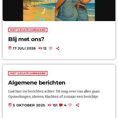
TEAM
PROGRAMMA’S
NIET GECATEGORISEERD
PROMOTE
Blij met ons?
today
17 JULI 2026
12
Archieven
NIET GECATEGORISEERD
juli 2026
Algemene berichten
oktober 2025
Laat hier uw berichten achter. Dit mag over van alles gaan.
Opmerkingen, ideeën, klachten of zomaar een berichtje.
today
5 OKTOBER 2025
151
4
Categorieën