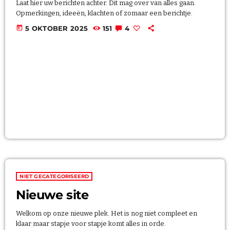
Laat hier uw berichten achter. Dit mag over van alles gaan.
Opmerkingen, ideeën, klachten of zomaar een berichtje.
TEAM
today
5 OKTOBER 2025
151
4
PROGRAMMA’S
PROMOTE
Archieven
juli 2026
oktober 2025
NIET GECATEGORISEERD
Nieuwe site
Welkom op onze nieuwe plek. Het is nog niet compleet en
Categorieën
klaar maar stapje voor stapje komt alles in orde.