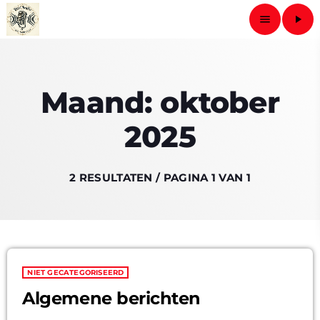
menu
play_arrow
close
Maand: oktober
play_arrow
BEST RADIO
2025
BEST RADIO
2 RESULTATEN / PAGINA 1 VAN 1
HOME
BLOG
NIET GECATEGORISEERD
SCHEDULE
Algemene berichten
CONTACT