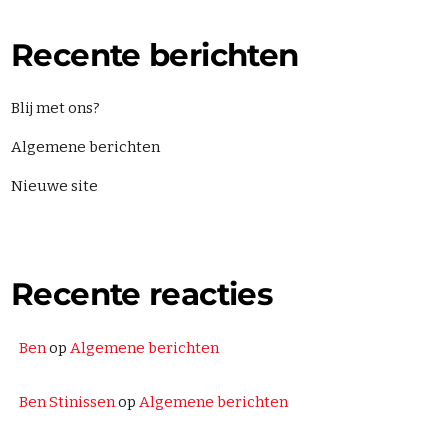
even
SONRY
Recente berichten
SIDEBAR
SIDEBAR
Blij met ons?
5
EBAR
Algemene berichten
EBAR
Nieuwe site
orieën
goriseerd
Recente reacties
NG SHOWS
Ben
op
Algemene berichten
Non Stop
Ben Stinissen
op
Algemene berichten
THE BEST HITS NON STOP
00:00 - 18:00