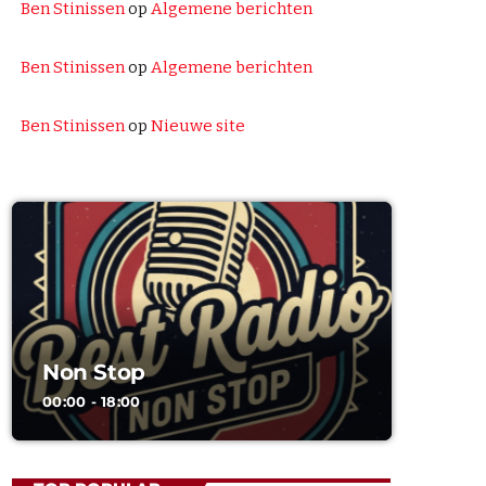
Ben Stinissen
op
Algemene berichten
Toen Show
Ben Stinissen
op
Algemene berichten
GEPRESENTEERD DOOR BEN STINISSEN
18:00 - 20:00
Ben Stinissen
op
Nieuwe site
Non Stop
THE BEST HITS NON STOP
20:00 - 00:00
Non Stop
00:00 - 18:00