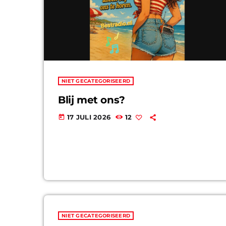
NIET GECATEGORISEERD
Blij met ons?
17 JULI 2026
12
today
NIET GECATEGORISEERD