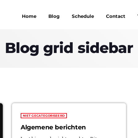
Home
Blog
Schedule
Contact
Blog grid sidebar
MAGAZINE
BLOG GRI
MAGAZINE
BLOG GRI
SPEAKERS
BLOG GRI
SPEAKERS
BLOG GRI
BLOG HOR
NIET GECATEGORISEERD
BLOG HOR
Algemene berichten
BLOG MA