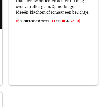
Laat hier uw berichten achter. Dit mag
Archi
BLOG MA
over van alles gaan. Opmerkingen,
ideeën, klachten of zomaar een berichtje.
BLOG NO 
juli 2026
5 OKTOBER 2025
151
4
today
BLOG NO 
oktober 202
BLOG SID
BLOG SID
Categ
Niet gecate
UPCOMI