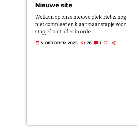
Nieuwe site
Welkom op onze nieuwe plek. Het is nog
niet compleet en klaar maar stapje voor
stapje komt alles in orde.
5 OKTOBER 2025
78
1
today